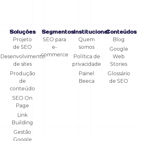
Soluções
Segmentos
Institucional
Conteúdos
Projeto
SEO para
Quem
Blog
de SEO
e-
somos
Google
commerce
Desenvolvimento
Política de
Web
de sites
privacidade
Stories
Produção
Painel
Glossário
de
Beeca
de SEO
conteúdo
SEO On
Page
Link
Building
Gestão
Google