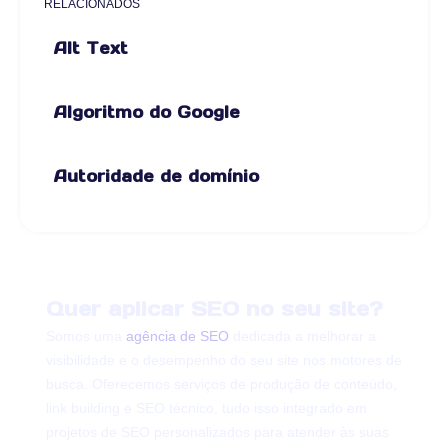
RELACIONADOS
Alt Text
Algoritmo do Google
Autoridade de domínio
Quer aplicar SEO no seu site?
Somos uma
agência de SEO
dedicada a melhorar a
visibilidade e o desempenho do seu site nos motores de
busca. Oferecemos serviços de produção de conteúdo,
link building e SEO técnico, tudo isso integrado em
projetos de SEO personalizados para atender às suas