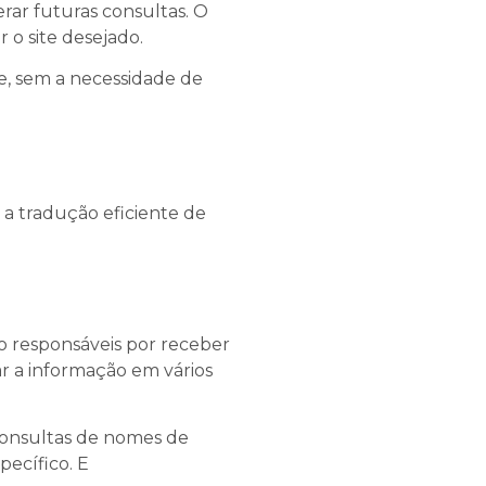
rar futuras consultas. O
 o site desejado.
de, sem a necessidade de
a tradução eficiente de
o responsáveis por receber
ar a informação em vários
 consultas de nomes de
pecífico. E