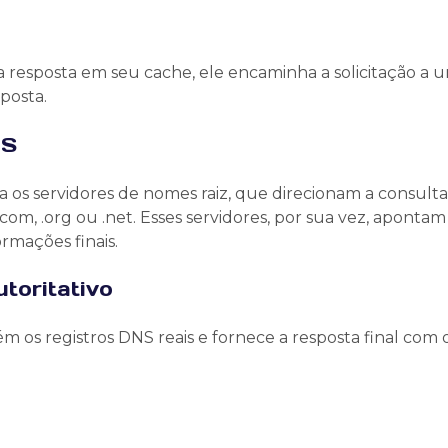
 a resposta em seu cache, ele encaminha a solicitação a 
posta.
NS
a os servidores de nomes raiz, que direcionam a consult
om, .org ou .net. Esses servidores, por sua vez, apontam
rmações finais.
toritativo
m os registros DNS reais e fornece a resposta final com