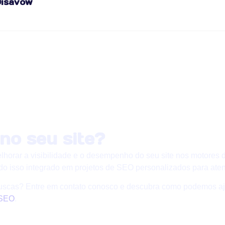
isavow
no seu site?
horar a visibilidade e o desempenho do seu site nos motores
tudo isso integrado em projetos de SEO personalizados para ate
 buscas? Entre em contato conosco e descubra como podemos a
 SEO
.