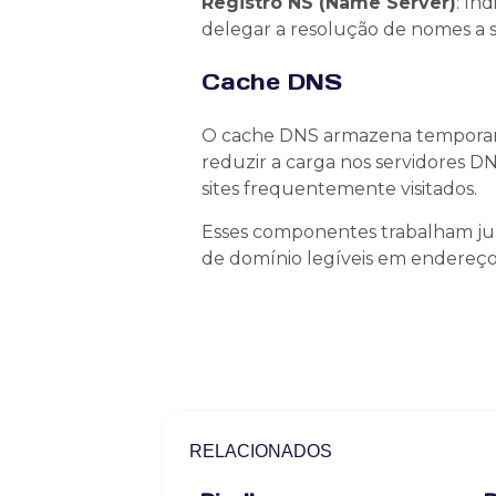
Registro NS (Name Server)
: In
delegar a resolução de nomes a s
Cache DNS
O cache DNS armazena temporaria
reduzir a carga nos servidores D
sites frequentemente visitados.
Esses componentes trabalham jun
de domínio legíveis em endereç
RELACIONADOS