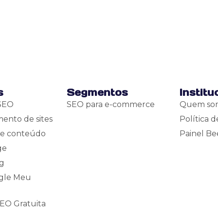
s
Segmentos
Institu
 SEO
SEO para e-commerce
Quem so
ento de sites
Política d
e conteúdo
Painel Be
ge
ng
gle Meu
SEO Gratuita