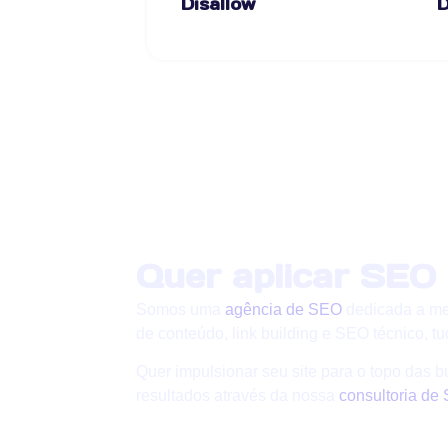
Disallow
D
Quer aplicar SEO 
Somos uma
agência de SEO
dedicada a mel
de conteúdo, link building e SEO técnico, 
Quer impulsionar seu site para o topo das
resultados através da nossa
consultoria de